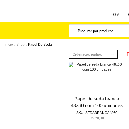
HOME
Início
Shop
Papel De Seda
Papel de seda branca
48×60 com 100 unidades
SKU:
SEDABRANCA4860
R$
28,38