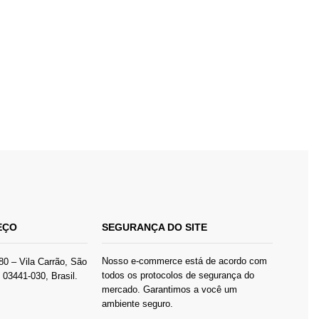
(14)
Caixa travesseiro
(6)
Caixa Visor
(28)
Embalagem Garrafa
(4)
Laços, Fitas e Etiquetas
(32)
Papel de presente
(12)
Papel de Seda
(4)
Páscoa
(41)
Promoções
(14)
EÇO
SEGURANÇA DO SITE
Saco de Algodão
(17)
Saco de presente
(46)
Nosso e-commerce está de acordo com
80 – Vila Carrão, São
todos os protocolos de segurança do
03441-030, Brasil.
Saco Envelope
mercado. Garantimos a você um
Ecommerce
ambiente seguro.
(11)