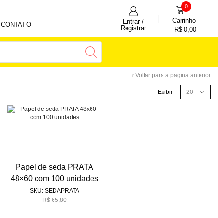
0
Carrinho
Entrar /
CONTATO
Registrar
R$
0,00
Voltar para a página anterior
Filtrar por preço
Exibir
FILTRAR
Categorias
Papel de seda PRATA
48×60 com 100 unidades
Acessórios
(32)
SKU:
SEDAPRATA
Caixa de papel
(30)
R$
65,80
Caixa maleta de papel