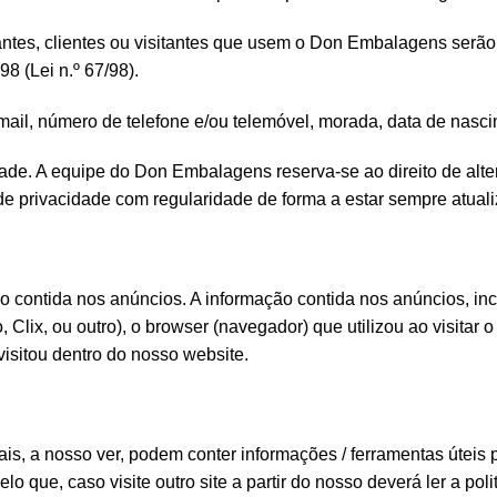
antes, clientes ou visitantes que usem o Don Embalagens serã
8 (Lei n.º 67/98).
mail, número de telefone e/ou telemóvel, morada, data de nasci
ade. A equipe do Don Embalagens reserva-se ao direito de alter
e privacidade com regularidade de forma a estar sempre atuali
o contida nos anúncios. A informação contida nos anúncios, incl
, Clix, ou outro), o browser (navegador) que utilizou ao visitar 
visitou dentro do nosso website.
is, a nosso ver, podem conter informações / ferramentas úteis p
pelo que, caso visite outro site a partir do nosso deverá ler a p