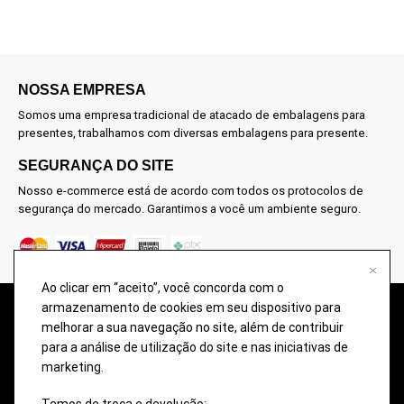
NOSSA EMPRESA
Somos uma empresa tradicional de atacado de embalagens para
presentes, trabalhamos com diversas embalagens para presente.
SEGURANÇA DO SITE
Nosso e-commerce está de acordo com todos os protocolos de
segurança do mercado. Garantimos a você um ambiente seguro.
Ao clicar em “aceito”, você concorda com o
armazenamento de cookies em seu dispositivo para
@2026 – TODOS OS DIREITOS RESERVADOS À DON EMBALAGENS –
melhorar a sua navegação no site, além de contribuir
COMÉRCIO DE EMBALAGENS PARA PRESENTES. Imagens meramente
para a análise de utilização do site e nas iniciativas de
ilustrativas, qualquer semelhança é uma mera coincidência.
marketing.
A disponibilidade dos produtos nesse site podem ter divergências com o
estoque da loja física. Eventuais promoções, descontos e prazos de
Temos de troca e devolução: