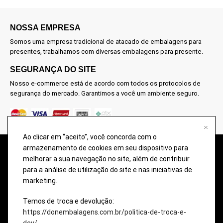
NOSSA EMPRESA
Somos uma empresa tradicional de atacado de embalagens para
presentes, trabalhamos com diversas embalagens para presente.
SEGURANÇA DO SITE
Nosso e-commerce está de acordo com todos os protocolos de
segurança do mercado. Garantimos a você um ambiente seguro.
Ao clicar em “aceito”, você concorda com o
armazenamento de cookies em seu dispositivo para
@2026 – TODOS OS DIREITOS RESERVADOS À DON EMBALAGENS –
melhorar a sua navegação no site, além de contribuir
COMÉRCIO DE EMBALAGENS PARA PRESENTES. Imagens meramente
para a análise de utilização do site e nas iniciativas de
ilustrativas, qualquer semelhança é uma mera coincidência.
marketing.
A disponibilidade dos produtos nesse site podem ter divergências com o
estoque da loja física. Eventuais promoções, descontos e prazos de
Temos de troca e devolução:
pagamento expostos aqui são válidos apenas para compras via internet.
https://donembalagens.com.br/politica-de-troca-e-
dev/