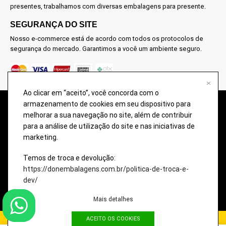
presentes, trabalhamos com diversas embalagens para presente.
SEGURANÇA DO SITE
Nosso e-commerce está de acordo com todos os protocolos de
segurança do mercado. Garantimos a você um ambiente seguro.
Ao clicar em “aceito”, você concorda com o
armazenamento de cookies em seu dispositivo para
@2026 – TODOS OS DIREITOS RESERVADOS À DON EMBALAGENS –
melhorar a sua navegação no site, além de contribuir
COMÉRCIO DE EMBALAGENS PARA PRESENTES. Imagens meramente
para a análise de utilização do site e nas iniciativas de
ilustrativas, qualquer semelhança é uma mera coincidência.
marketing.
A disponibilidade dos produtos nesse site podem ter divergências com o
estoque da loja física. Eventuais promoções, descontos e prazos de
Temos de troca e devolução:
pagamento expostos aqui são válidos apenas para compras via internet.
https://donembalagens.com.br/politica-de-troca-e-
dev/
Imagens meramente ilustrativas, qualquer semelhança é uma mera
coincidência.
Mais detalhes
ACEITO OS COOKIES