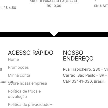
SKU:
DEPARAAZULLAÇOAZUL
R$
10,00
SKU:
SI
UL
R$
4,50
ACESSO RÁPIDO
NOSSO
ENDEREÇO
Home
Promoções
Rua Trapicheiro, 280 – Vi
6
Carrão, São Paulo – SP –
Minha conta
CEP 03441-030, Brasil.
.com.br
Sobre nossa empresa
Política de troca e
devolução
Política de privacidade –