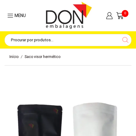
0
MENU
/
Início
Saco visor hermético