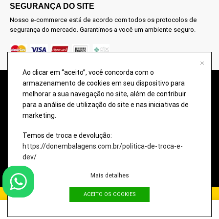
SEGURANÇA DO SITE
Nosso e-commerce está de acordo com todos os protocolos de
segurança do mercado. Garantimos a você um ambiente seguro.
Ao clicar em “aceito”, você concorda com o
armazenamento de cookies em seu dispositivo para
@2026 – TODOS OS DIREITOS RESERVADOS À DON EMBALAGENS –
melhorar a sua navegação no site, além de contribuir
COMÉRCIO DE EMBALAGENS PARA PRESENTES. Imagens meramente
para a análise de utilização do site e nas iniciativas de
ilustrativas, qualquer semelhança é uma mera coincidência.
marketing.
A disponibilidade dos produtos nesse site podem ter divergências com o
estoque da loja física. Eventuais promoções, descontos e prazos de
Temos de troca e devolução:
pagamento expostos aqui são válidos apenas para compras via internet.
https://donembalagens.com.br/politica-de-troca-e-
dev/
Imagens meramente ilustrativas, qualquer semelhança é uma mera
coincidência.
Mais detalhes
ACEITO OS COOKIES