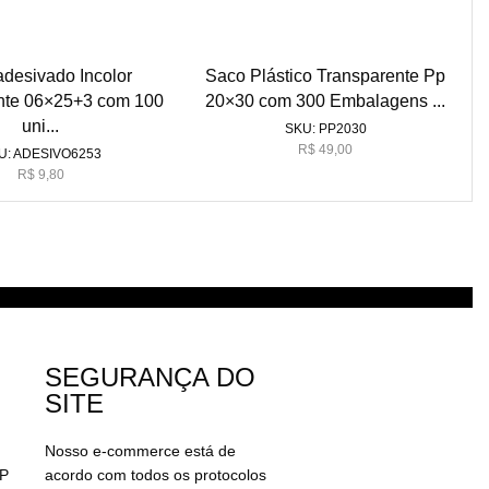
desivado Incolor
Saco Plástico Transparente Pp
nte 06×25+3 com 100
20×30 com 300 Embalagens ...
uni...
SKU:
PP2030
R$
49,00
U:
ADESIVO6253
R$
9,80
SEGURANÇA DO
SITE
Nosso e-commerce está de
EP
acordo com todos os protocolos