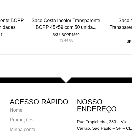
arente BOPP
Saco Cesta Incolor Transparente
Saco a
nidades
BOPP 45×59 com 50 unida...
Transpare
37
SKU:
BOPP4560
R$
44,88
SK
ACESSO RÁPIDO
NOSSO
ENDEREÇO
Home
Promoções
Rua Trapicheiro, 280 – Vila
Carrão, São Paulo – SP – C
Minha conta