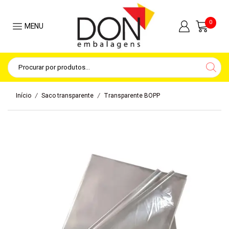
0
MENU
/
/
Início
Saco transparente
Transparente BOPP