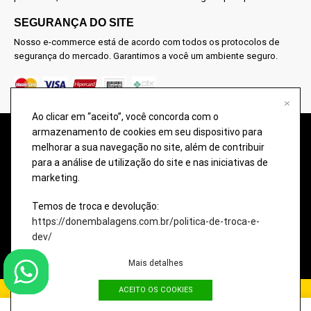
SEGURANÇA DO SITE
Nosso e-commerce está de acordo com todos os protocolos de
segurança do mercado. Garantimos a você um ambiente seguro.
Ao clicar em “aceito”, você concorda com o
armazenamento de cookies em seu dispositivo para
@2026 – TODOS OS DIREITOS RESERVADOS À DON EMBALAGENS –
melhorar a sua navegação no site, além de contribuir
COMÉRCIO DE EMBALAGENS PARA PRESENTES. Imagens meramente
para a análise de utilização do site e nas iniciativas de
ilustrativas, qualquer semelhança é uma mera coincidência.
marketing.
A disponibilidade dos produtos nesse site podem ter divergências com o
estoque da loja física. Eventuais promoções, descontos e prazos de
Temos de troca e devolução:
pagamento expostos aqui são válidos apenas para compras via internet.
https://donembalagens.com.br/politica-de-troca-e-
dev/
Imagens meramente ilustrativas, qualquer semelhança é uma mera
coincidência.
Mais detalhes
ACEITO OS COOKIES