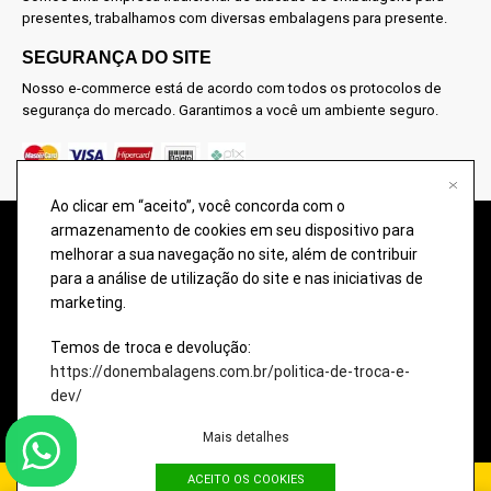
presentes, trabalhamos com diversas embalagens para presente.
SEGURANÇA DO SITE
Nosso e-commerce está de acordo com todos os protocolos de
segurança do mercado. Garantimos a você um ambiente seguro.
Ao clicar em “aceito”, você concorda com o
armazenamento de cookies em seu dispositivo para
@2026 – TODOS OS DIREITOS RESERVADOS À DON EMBALAGENS –
melhorar a sua navegação no site, além de contribuir
COMÉRCIO DE EMBALAGENS PARA PRESENTES. Imagens meramente
para a análise de utilização do site e nas iniciativas de
ilustrativas, qualquer semelhança é uma mera coincidência.
marketing.
A disponibilidade dos produtos nesse site podem ter divergências com o
estoque da loja física. Eventuais promoções, descontos e prazos de
Temos de troca e devolução:
pagamento expostos aqui são válidos apenas para compras via internet.
https://donembalagens.com.br/politica-de-troca-e-
dev/
Imagens meramente ilustrativas, qualquer semelhança é uma mera
coincidência.
Mais detalhes
ACEITO OS COOKIES