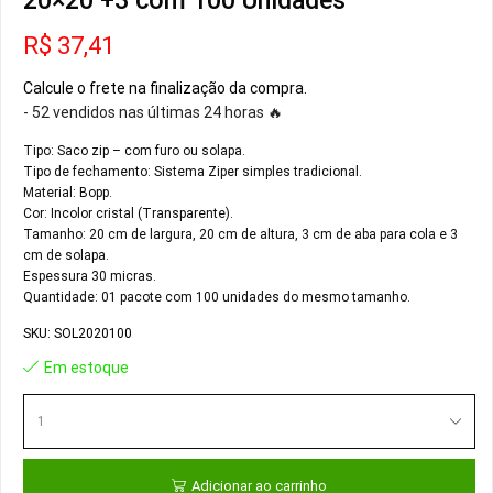
20×20 +3 com 100 Unidades
R$
37,41
Calcule o frete na finalização da compra.
- 52 vendidos nas últimas 24 horas 🔥
Tipo: Saco zip – com furo ou solapa.
Tipo de fechamento: Sistema Ziper simples tradicional.
Material: Bopp.
Cor: Incolor cristal (Transparente).
Tamanho: 20 cm de largura, 20 cm de altura, 3 cm de aba para cola e 3
cm de solapa.
Espessura 30 micras.
Quantidade: 01 pacote com 100 unidades do mesmo tamanho.
SKU:
SOL2020100
Em estoque
Adicionar ao carrinho