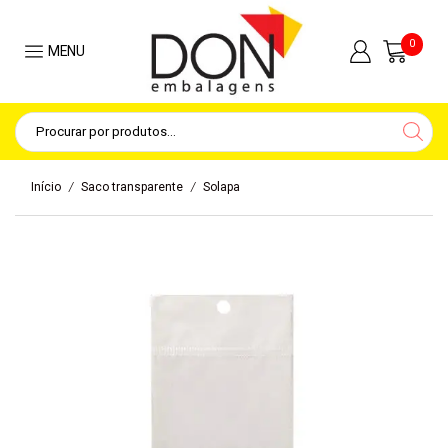
0
MENU
/
/
Início
Saco transparente
Solapa