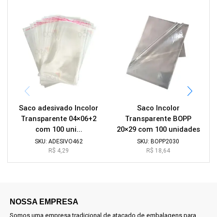
Saco adesivado Incolor
Saco Incolor
Transparente 04×06+2
Transparente BOPP
com 100 uni...
20×29 com 100 unidades
SKU:
ADESIVO462
SKU:
BOPP2030
R$
4,29
R$
18,64
NOSSA EMPRESA
Somos uma empresa tradicional de atacado de embalagens para