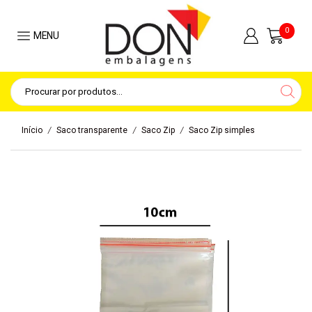
0
MENU
/
/
/
Início
Saco transparente
Saco Zip
Saco Zip simples