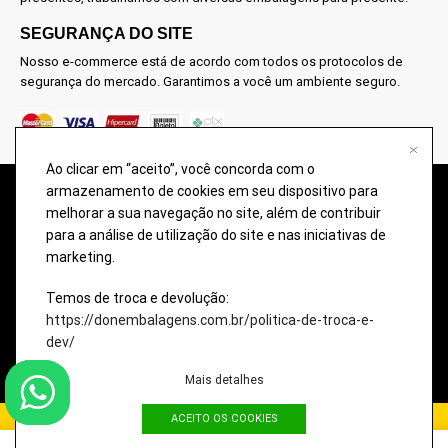
SEGURANÇA DO SITE
Nosso e-commerce está de acordo com todos os protocolos de
segurança do mercado. Garantimos a você um ambiente seguro.
Ao clicar em “aceito”, você concorda com o
armazenamento de cookies em seu dispositivo para
@2026 – TODOS OS DIREITOS RESERVADOS À DON EMBALAGENS –
melhorar a sua navegação no site, além de contribuir
COMÉRCIO DE EMBALAGENS PARA PRESENTES. Imagens meramente
para a análise de utilização do site e nas iniciativas de
ilustrativas, qualquer semelhança é uma mera coincidência.
marketing.
A disponibilidade dos produtos nesse site podem ter divergências com o
estoque da loja física. Eventuais promoções, descontos e prazos de
Temos de troca e devolução:
pagamento expostos aqui são válidos apenas para compras via internet.
https://donembalagens.com.br/politica-de-troca-e-
dev/
Imagens meramente ilustrativas, qualquer semelhança é uma mera
coincidência.
Mais detalhes
ACEITO OS COOKIES