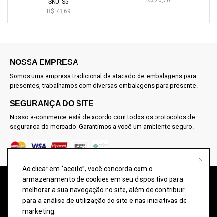
R$
26,70
SKU:
S5
R$
73,69
NOSSA EMPRESA
Somos uma empresa tradicional de atacado de embalagens para
presentes, trabalhamos com diversas embalagens para presente.
SEGURANÇA DO SITE
Nosso e-commerce está de acordo com todos os protocolos de
segurança do mercado. Garantimos a você um ambiente seguro.
Ao clicar em “aceito”, você concorda com o
armazenamento de cookies em seu dispositivo para
@2026 – TODOS OS DIREITOS RESERVADOS À DON EMBALAGENS –
melhorar a sua navegação no site, além de contribuir
COMÉRCIO DE EMBALAGENS PARA PRESENTES. Imagens meramente
para a análise de utilização do site e nas iniciativas de
ilustrativas, qualquer semelhança é uma mera coincidência.
marketing.