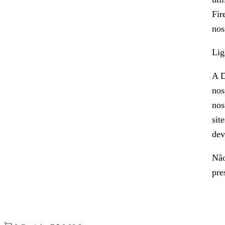
Fir
nos
Lig
A D
nos
nos
sit
dev
Não
pre