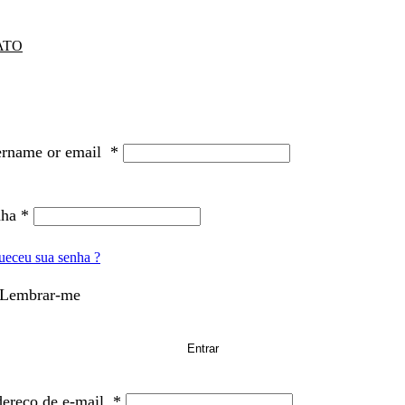
ATO
ername or email
*
nha
*
ueceu sua senha ?
Lembrar-me
Entrar
ereço de e-mail
*