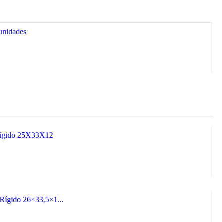
unidades
 Rígido 25X33X12
 Rígido 26×33,5×1...