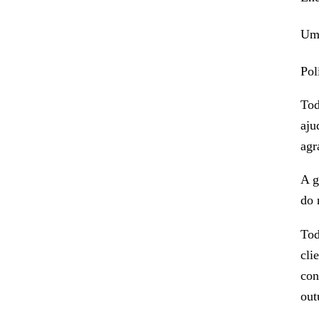
Uma
Pol
Tod
aju
agr
A g
do 
Tod
cli
con
out