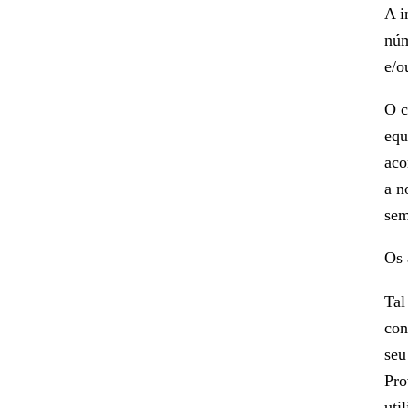
A i
núm
e/o
O c
equ
aco
a n
sem
Os 
Tal
con
seu
Pro
uti