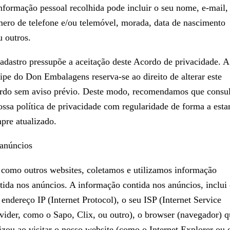
nformação pessoal recolhida pode incluir o seu nome, e-mail,
ero de telefone e/ou telemóvel, morada, data de nascimento
u outros.
adastro pressupõe a aceitação deste Acordo de privacidade. A
ipe do Don Embalagens reserva-se ao direito de alterar este
rdo sem aviso prévio. Deste modo, recomendamos que consul
ossa política de privacidade com regularidade de forma a esta
pre atualizado.
anúncios
 como outros websites, coletamos e utilizamos informação
tida nos anúncios. A informação contida nos anúncios, inclui
 endereço IP (Internet Protocol), o seu ISP (Internet Service
vider, como o Sapo, Clix, ou outro), o browser (navegador) q
lizou ao visitar o nosso website (como o Internet Explorer ou 