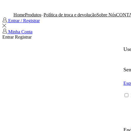
Home
Produtos
Política de troca e devolução
Sobre Nós
CONT
Entrar / Registrar
Minha Conta
Entrar
Registrar
Us
Se
Esq
End