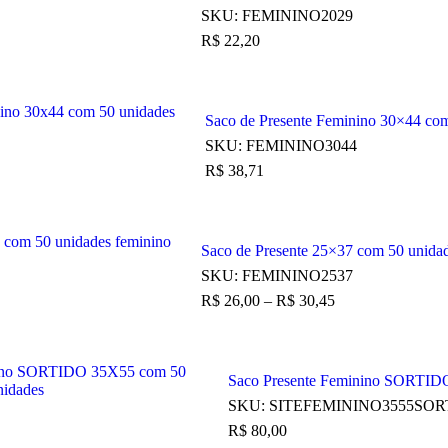
SKU:
FEMININO2029
R$
22,20
Saco de Presente Feminino 30×44 co
SKU:
FEMININO3044
R$
38,71
Saco de Presente 25×37 com 50 unida
SKU:
FEMININO2537
R$
26,00
–
R$
30,45
Saco Presente Feminino SORTID
SKU:
SITEFEMININO3555SOR
R$
80,00