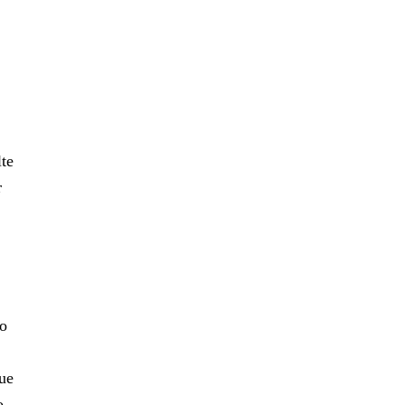
te
r
 o
ue
o